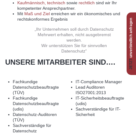
Kaufmännisch, technisch
sowie
rechtlich
sind wir Ihr
kompetenter Ansprechpartner.
Mit
Maß und Ziel
erreichen wir ein ökonomisches und
rechtskonformes Ergebnis
unverbindlich anfragen
„Ihr Unternehmen soll durch Datenschutz
Mehrwert erhalten, nicht ausgebremst
werden.
Wir unterstützen Sie für sinnvollen
Datenschutz“
UNSERE MITARBEITER SIND….
JETZT
Fachkundige
IT-Compliance Manager
Datenschutzbeauftragte
Lead Auditoren
(TÜV)
ISO27001:2013
Fachkundige
IT-Sicherheitsbeauftragte
Datenschutzbeauftragte
(udis)
(udis)
Sachverständige für IT-
Datenschutz-Auditoren
Sicherheit
(TÜV)
Sachverständige für
Datenschutz