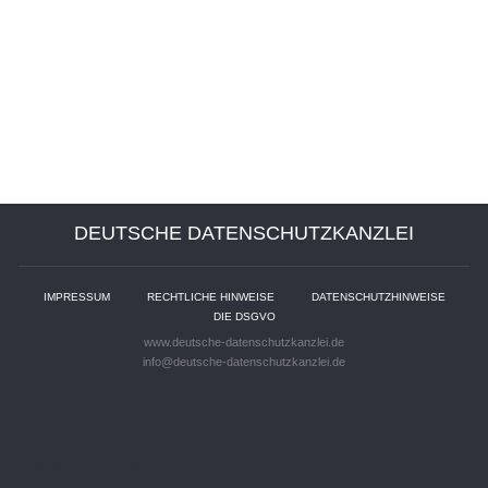
DEUTSCHE DATENSCHUTZKANZLEI
IMPRESSUM
RECHTLICHE HINWEISE
DATENSCHUTZHINWEISE
DIE DSGVO
www.deutsche-datenschutzkanzlei.de
info@deutsche-datenschutzkanzlei.de
Notice
: ob_end_flush(): failed to send buffer of zlib output
compression (1) in
/opt/lampp/htdocs/ddk/wp-
includes/functions.php
on line
3743