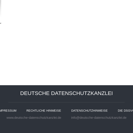
DEUTSCHE DATENSCHUTZKANZLEI
IMPRESSUM
RECHTLICHE HINWEISE
DATENSCHUTZHINWEISE
DIE DSGV
www.deutsche-datenschutzkanzlei.de
info@deutsche-datenschutzkanzlei.de