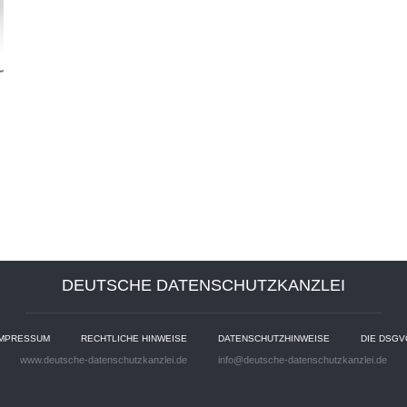
DEUTSCHE DATENSCHUTZKANZLEI
IMPRESSUM
RECHTLICHE HINWEISE
DATENSCHUTZHINWEISE
DIE DSGV
www.deutsche-datenschutzkanzlei.de
info@deutsche-datenschutzkanzlei.de