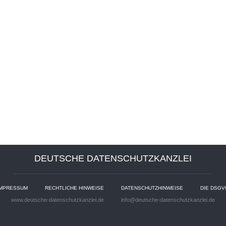
DEUTSCHE DATENSCHUTZKANZLEI
IMPRESSUM
RECHTLICHE HINWEISE
DATENSCHUTZHINWEISE
DIE DSGV
www.deutsche-datenschutzkanzlei.de
info@deutsche-datenschutzkanzlei.de