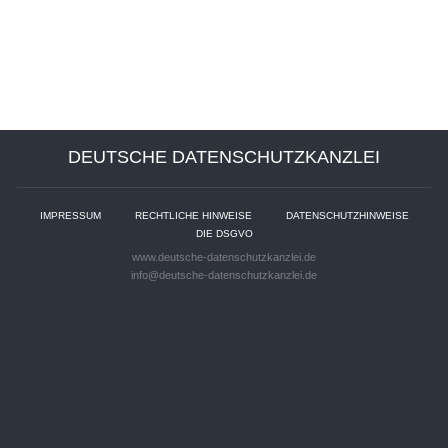
DEUTSCHE DATENSCHUTZKANZLEI
IMPRESSUM
RECHTLICHE HINWEISE
DATENSCHUTZHINWEISE
DIE DSGVO
www.deutsche-datenschutzkanzlei.de
info@deutsche-datenschutzkanzlei.de
Notice
: ob_end_flush(): failed to send buffer of zlib output
compression (1) in
/opt/lampp/htdocs/ddk/wp-
includes/functions.php
on line
3743
Notice
: ob_end_flush(): failed to send buffer of zlib output
compression (1) in
/opt/lampp/htdocs/ddk/wp-
includes/functions.php
on line
3743