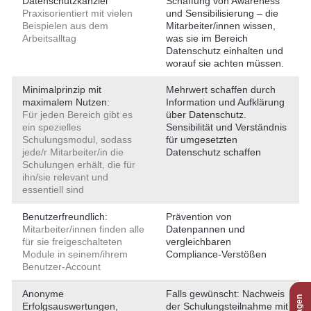
Datenschutzkanzlei
Schaffung von Awareness
Praxisorientiert mit vielen
und Sensibilisierung – die
Beispielen aus dem
Mitarbeiter/innen wissen,
Arbeitsalltag
was sie im Bereich
Datenschutz einhalten und
worauf sie achten müssen.
Minimalprinzip mit
Mehrwert schaffen durch
maximalem Nutzen:
Information und Aufklärung
Für jeden Bereich gibt es
über Datenschutz.
ein spezielles
Sensibilität und Verständnis
Schulungsmodul, sodass
für umgesetzten
jede/r Mitarbeiter/in die
Datenschutz schaffen
Schulungen erhält, die für
ihn/sie relevant und
essentiell sind
Benutzerfreundlich:
Prävention von
Mitarbeiter/innen finden alle
Datenpannen und
für sie freigeschalteten
vergleichbaren
Module in seinem/ihrem
Compliance-Verstößen
Benutzer-Account
Anonyme
Falls gewünscht: Nachweis
Erfolgsauswertungen,
der Schulungsteilnahme mit