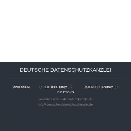
DEUTSCHE DATENSCHUTZKANZLEI
IMPRESSUM
RECHTLICHE HINWEISE
DATENSCHUTZHINWEISE
DIE DSGVO
www.deutsche-datenschutzkanzlei.de
info@deutsche-datenschutzkanzlei.de
Notice
: ob_end_flush(): failed to send buffer of zlib output
compression (1) in
/opt/lampp/htdocs/ddk/wp-